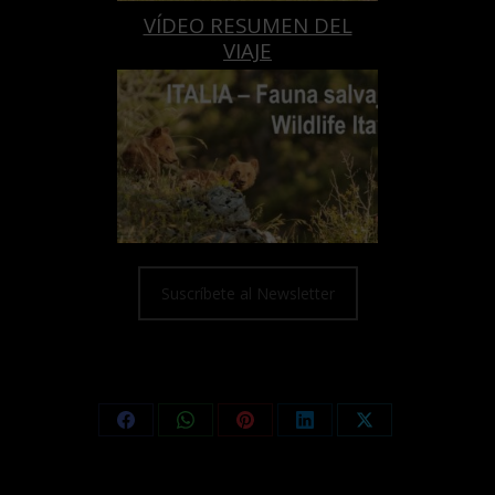
VÍDEO RESUMEN DEL
VIAJE
Suscríbete al Newsletter
Compartir esta entrada
Share
Share
Share
Share
Share
on
on
on
on
on