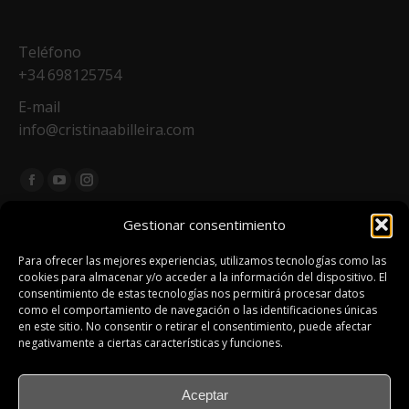
Teléfono
+34 698125754
E-mail
info@cristinaabilleira.com
Encuéntranos en:
Facebook
YouTube
Instagram
page
page
page
Gestionar consentimiento
No te pierdas nada, suscríbete!!
opens
opens
opens
Newsletter
in
in
in
Para ofrecer las mejores experiencias, utilizamos tecnologías como las
cookies para almacenar y/o acceder a la información del dispositivo. El
new
new
new
"La belleza del mundo natural está en los
consentimiento de estas tecnologías nos permitirá procesar datos
window
window
window
como el comportamiento de navegación o las identificaciones únicas
detalles"
en este sitio. No consentir o retirar el consentimiento, puede afectar
Natalie Angier
negativamente a ciertas características y funciones.
Aceptar