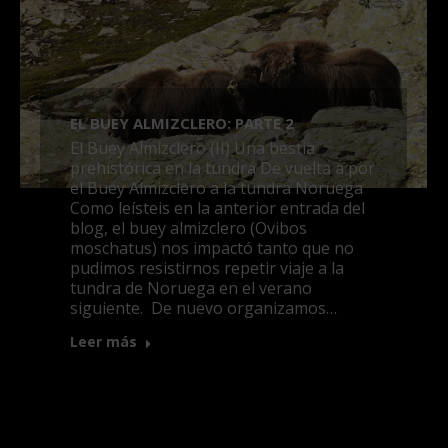
EL BUEY ALMIZCLERO: PARTE 2
El Buey Almizclero (II) Una bestia
prehistórica en la tundra De vuelta a por
el Buey Almizclero a la tundra Noruega
Como leísteis en la anterior entrada del
blog, el buey almizclero (Ovibos
moschatus) nos impactó tanto que no
pudimos resistirnos repetir viaje a la
tundra de Noruega en el verano
siguiente. De nuevo organizamos…
Leer más