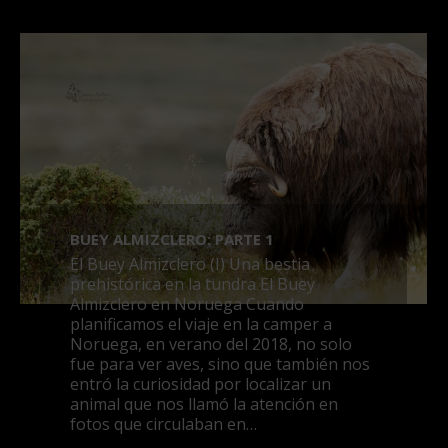
BUEY ALMIZCLERO: PARTE 1
El Buey Almizclero (I) Una bestia
prehistórica en la tundra El Buey
Almizclero en Noruega Cuando
planificamos el viaje en la camper a
Noruega, en verano del 2018, no solo
fue para ver aves, sino que también nos
entró la curiosidad por localizar un
animal que nos llamó la atención en
fotos que circulaban en…