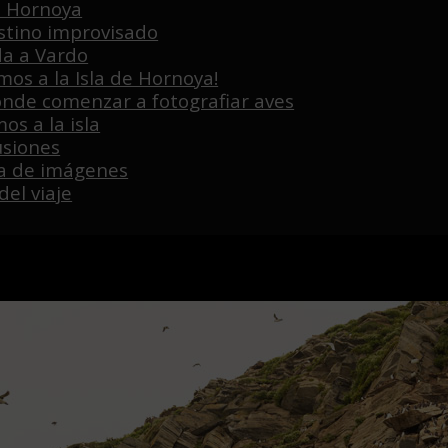
e Hornoya
stino improvisado
da a Vardo
mos a la Isla de Hornoya!
onde comenzar a fotografiar aves
os a la isla
usiones
ía de imágenes
del viaje