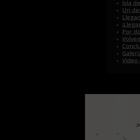
Isla d
Un de
Llega
¡Llega
Por d
Volvem
Concl
Galer
Vídeo 