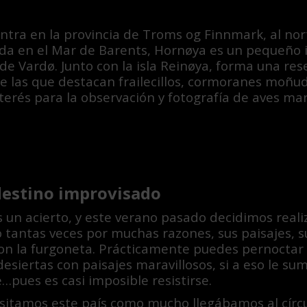
ntra en la provincia de Troms og Finnmark, al nor
da en el Mar de Barents, Hornøya es un pequeño 
de Vardø. Junto con la isla Reinøya, forma una re
e las que destacan frailecillos, cormoranes moñudo
nterés para la observación y fotografía de aves mar
destino improvisado
 un acierto, y este verano pasado decidimos realiz
 tantas veces por muchas razones, sus paisajes, su
con la furgoneta. Prácticamente puedes pernoctar en
esiertas con paisajes maravillosos, si a eso le su
…pues es casi imposible resistirse.
sitamos este país como mucho llegábamos al círcu