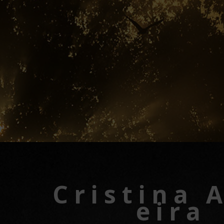
C r i s t i n a A 
e i r a