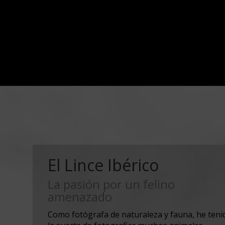
El Lince Ibérico
La pasión por un felino
amenazado
Como fotógrafa de naturaleza y fauna, he teni