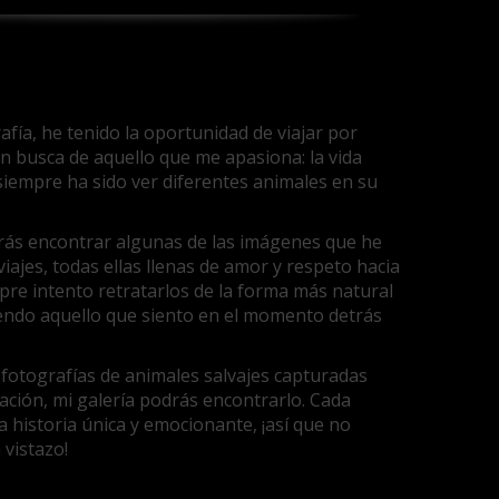
rafía, he tenido la oportunidad de viajar por
n busca de aquello que me apasiona: la vida
siempre ha sido ver diferentes animales en su
drás encontrar algunas de las imágenes que he
iajes, todas ellas llenas de amor y respeto hacia
pre intento retratarlos de la forma más natural
iendo aquello que siento en el momento detrás
 fotografías de animales salvajes capturadas
ación, mi galería podrás encontrarlo. Cada
 historia única y emocionante, ¡así que no
 vistazo!