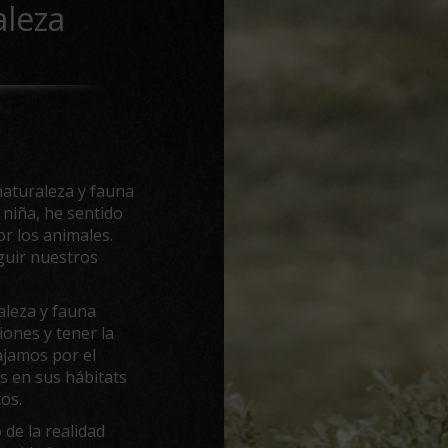
aleza
naturaleza y fauna
 niña, he sentido
r los animales.
guir nuestros
aleza y fauna
ones y tener la
iajamos por el
 en sus hábitats
os.
 de la realidad