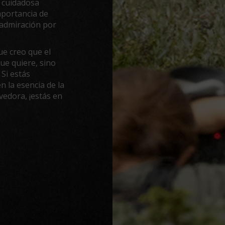
 cuidadosa
mportancia de
 admiración por
ue creo que el
ue quiere, sino
 Si estás
 la esencia de la
edora, ¡estás en