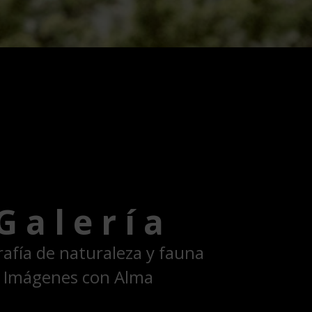
G a l e r í a
afía de naturaleza y fauna
Imágenes con Alma